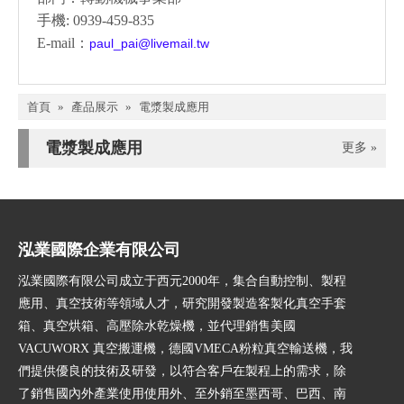
手機: 0939-459-835
E-mail：
paul_pai@livemail.tw
首頁
»
產品展示
»
電漿製成應用
電漿製成應用
更多 »
泓業國際企業有限公司
泓業國際有限公司成立于西元2000年，集合自動控制、製程
應用、真空技術等領域人才，研究開發製造客製化真空手套
箱、真空烘箱、高壓除水乾燥機，並代理銷售美國
VACUWORX 真空搬運機，德國VMECA粉粒真空輸送機，我
們提供優良的技術及研發，以符合客戶在製程上的需求，除
了銷售國內外產業使用使用外、至外銷至墨西哥、巴西、南