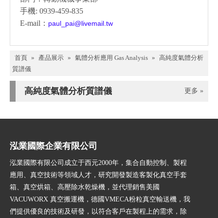
手機: 0939-459-835
E-mail：
paul_pai@livemail.tw
首頁
»
產品展示
»
氣體分析應用 Gas Analysis
»
高純度氣體分析
質譜儀
高純度氣體分析質譜儀
更多 »
泓業國際企業有限公司
泓業國際有限公司成立于西元2000年，集合自動控制、製程
應用、真空技術等領域人才，研究開發製造客製化真空手套
箱、真空烘箱、高壓除水乾燥機，並代理銷售美國
VACUWORX 真空搬運機，德國VMECA粉粒真空輸送機，我
們提供優良的技術及研發，以符合客戶在製程上的需求，除