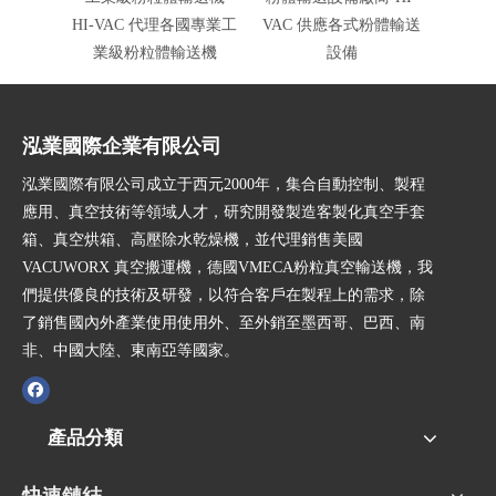
HI-VAC 代理各國專業工
VAC 供應各式粉體輸送
提供
業級粉粒體輸送機
設備
泓業國際企業有限公司
泓業國際有限公司成立于西元2000年，集合自動控制、製程
應用、真空技術等領域人才，研究開發製造客製化真空手套
箱、真空烘箱、高壓除水乾燥機，並代理銷售美國
VACUWORX 真空搬運機，德國VMECA粉粒真空輸送機，我
們提供優良的技術及研發，以符合客戶在製程上的需求，除
了銷售國內外產業使用使用外、至外銷至墨西哥、巴西、南
非、中國大陸、東南亞等國家。
產品分類