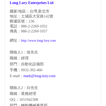
Long Lory Enterprises Ltd
國家/地區：台灣,新北市
地址：土城區大安路142號
郵遞區號：236
電話：886-2-2269-1052
傳真：886-2-2269-1057
網址：
http://www.long-lory.com
聯絡人1：徐先生
職稱：經理
部門：自動化設備部
手機：0932-392-460
E-mail：
mark@long-lory.com
聯絡人2：白先生
職稱：業務經理
QQ：1651942308
部門：轉動機械事業部