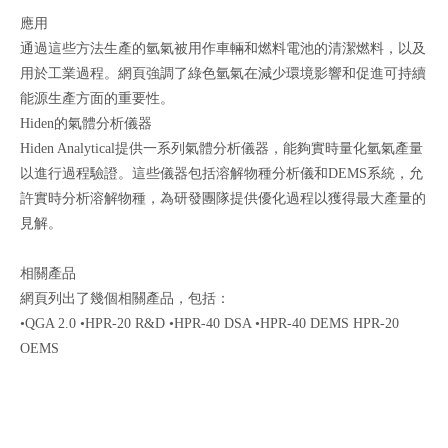
應用
通過這些方法生產的氫氣被用作車輛和燃料電池的清潔燃料，以及
用於工業過程。網頁強調了綠色氫氣在減少環境影響和促進可持續
能源生產方面的重要性。
Hiden的氣體分析儀器
Hiden Analytical提供一系列氣體分析儀器，能夠實時量化氫氣產量
以進行過程驗證。這些儀器包括溶解物種分析儀和DEMS系統，允
許實時分析溶解物種，為研發團隊提供優化過程以獲得最大產量的
見解。
相關產品
網頁列出了幾個相關產品，包括：
•QGA 2.0 •HPR-20 R&D •HPR-40 DSA •HPR-40 DEMS HPR-20
OEMS