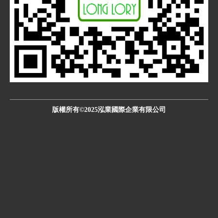
版權所有©2025泓業國際企業有限公司